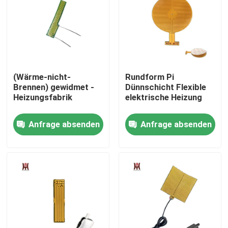
Über uns
Fabrik-Ausflug
(Wärme-nicht-
Rundform Pi
Brennen) gewidmet -
Dünnschicht Flexible
Qualitätskontrolle
Heizungsfabrik
elektrische Heizung
Anfrage absenden
Anfrage absenden
Nachrichten
Fordern Sie ein Zitat
Weichfolie-Heizung
PU-Film-Heizung