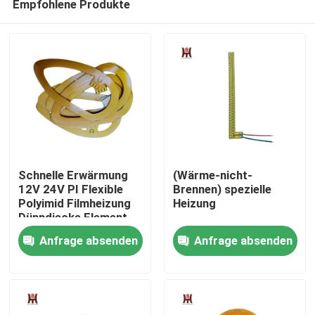
Empfohlene Produkte
Schnelle Erwärmung
(Wärme-nicht-
12V 24V PI Flexible
Brennen) spezielle
Polyimid Filmheizung
Heizung
Dünndiecke Element
Haus
Anfrage absenden
Anfrage absenden
Produkte
Videos