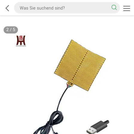
2
/
5