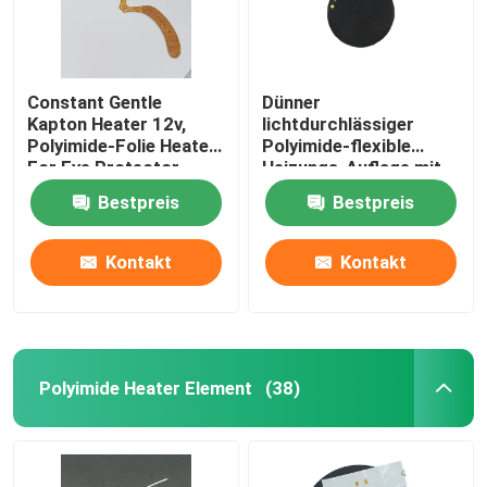
Constant Gentle
Dünner
Kapton Heater 12v,
lichtdurchlässiger
Polyimide-Folie Heater
Polyimide-flexible
For Eye Protector
Heizungs-Auflage mit
genauer
Bestpreis
Bestpreis
Temperaturüberwachung
Kontakt
Kontakt
Polyimide Heater Element
(38)