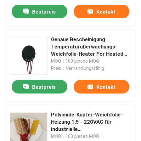
Bestpreis
Kontakt
Genaue Bescheinigung
Temperaturüberwachungs-
Weichfolie-Heater For Heated
Objects RoHS
MOQ：100 pieces MOQ
Preis：Verhandlungsfähig
Bestpreis
Kontakt
Polyimide-Kupfer-Weichfolie-
Heizung 1,5 - 220VAC für
industrielle
Heizungsanwendungen
MOQ：100 pieces MOQ