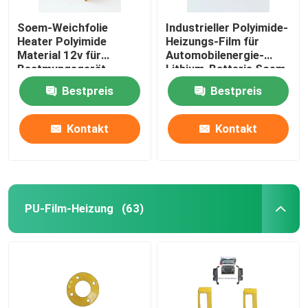
Soem-Weichfolie
Industrieller Polyimide-
Heater Polyimide
Heizungs-Film für
Material 12v für
Automobilenergie-
Beatmungsgerät
Lithium-Batterie Soem-
ODM
Bestpreis
Bestpreis
Kontakt
Kontakt
PU-Film-Heizung
(63)