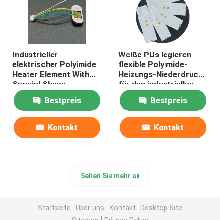
Industrieller
Weiße PUs legieren
elektrischer Polyimide
flexible Polyimide-
Heater Element With
Heizungs-Niederdruck
Special Shape
für den industriellen
Energie-Bergbau
Bestpreis
Bestpreis
Kontakt
Kontakt
Sehen Sie mehr an
Startseite
Über uns
Kontakt
Desktop Site
Sitemap
Privacy Policy