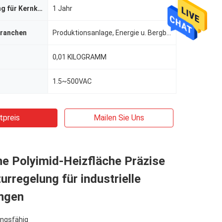
Gewährleistung für Kernkomponenten
1 Jahr
ranchen
Produktionsanlage, Energie u. Bergbau, andere, indusrtial
0,01 KILOGRAMM
1.5~500VAC
tpreis
Mailen Sie Uns
he Polyimid-Heizfläche Präzise
rregelung für industrielle
ngen
ngsfähig