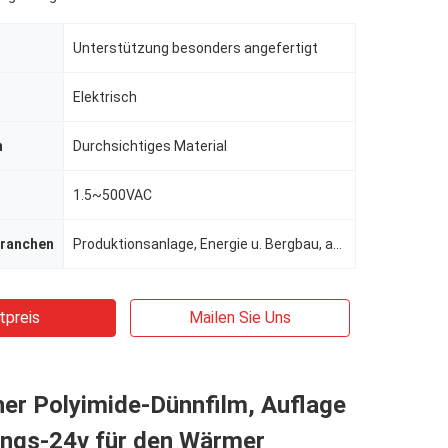
Unterstützung besonders angefertigt
Elektrisch
n
Durchsichtiges Material
1.5~500VAC
ranchen
Produktionsanlage, Energie u. Bergbau, andere, indusrtial
tpreis
Mailen Sie Uns
her Polyimide-Dünnfilm, Auflage
ungs-24v für den Wärmer