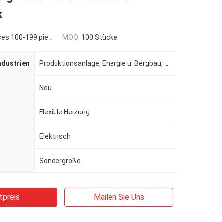
k
es 100-199 pieces
MOQ:
100 Stücke
ndustrien
Produktionsanlage, Energie u. Bergbau, andere, indusrtial
Neu
Flexible Heizung
Elektrisch
Sondergröße
tpreis
Mailen Sie Uns