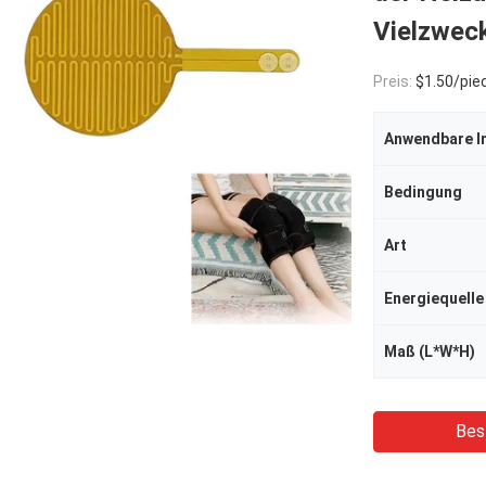
Vielzwec
Preis:
$1.50/piec
Anwendbare I
Bedingung
Art
Energiequelle
Maß (L*W*H)
Bes