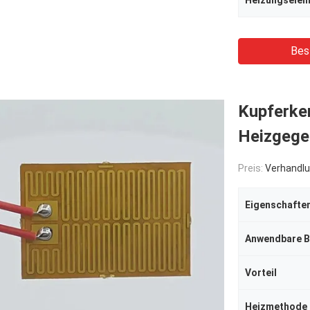
Heizungselem
Bes
Kupferker
Heizgege
Preis:
Verhandlu
Eigenschafte
Anwendbare B
Vorteil
Heizmethode