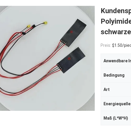
Kundenspe
Polyimide
schwarze
Preis:
$1.50/piec
Anwendbare I
Bedingung
Art
Energiequelle
Maß (L*W*H)