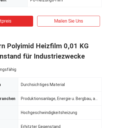
ent
PU-Heizungs-Film
tpreis
Mailen Sie Uns
n Polyimid Heizfilm 0,01 KG
nstand für Industriezwecke
ngsfähig
n
Durchsichtiges Material
ranchen
Produktionsanlage, Energie u. Bergbau, andere, indusrtial
Hochgeschwindigkeitsheizung
Erhitzter Gegenstand