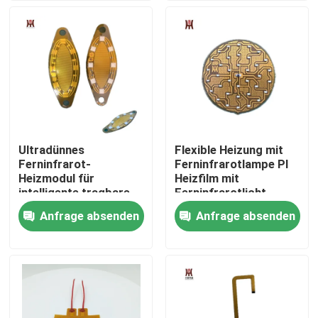
Über uns
Fabrik-Ausflug
Qualitätskontrolle
Ultradünnes
Flexible Heizung mit
Ferninfrarot-
Ferninfrarotlampe PI
Nachrichten
Heizmodul für
Heizfilm mit
intelligente tragbare
Ferninfrarotlicht
Geräte
Anfrage absenden
Anfrage absenden
Fordern Sie ein Zitat
Weichfolie-Heizung
PU-Film-Heizung