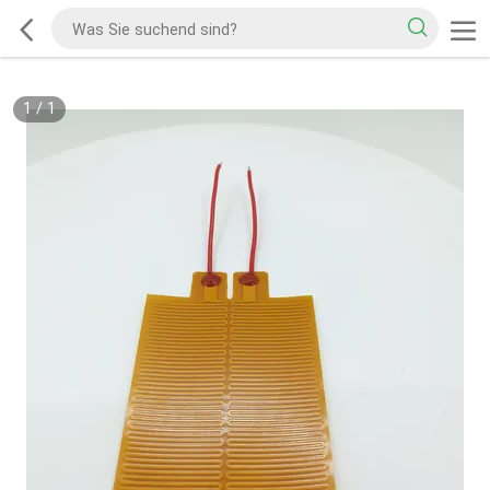
1
/
1