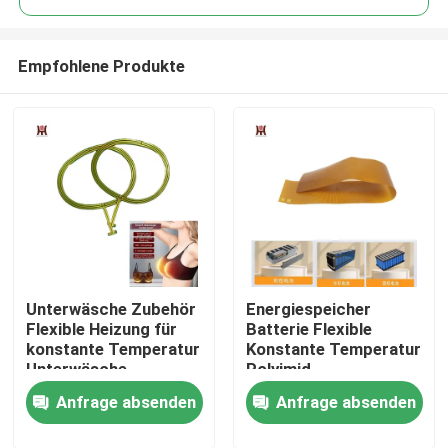
Empfohlene Produkte
Unterwäsche Zubehör
Energiespeicher
Haus
Flexible Heizung für
Batterie Flexible
konstante Temperatur
Konstante Temperatur
Unterwäsche
Polyimid
Produkte
Heizungselement
Anfrage absenden
Anfrage absenden
Videos