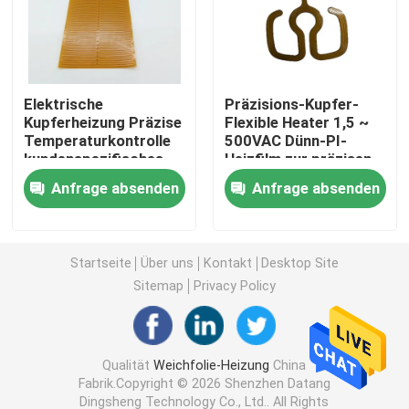
Polyimide-Heizungs-Film
Elektrische
Präzisions-Kupfer-
Flexible Heizungs-Auflage
Kupferheizung Präzise
Flexible Heater 1,5 ~
Temperaturkontrolle
500VAC Dünn-PI-
kundenspezifisches
Heizfilm zur präzisen
Polyimide Heater Element
flexibles Heizelement
Temperaturkontrolle
Anfrage absenden
Anfrage absenden
1W~1200W
Kundenspezifische Polyimide-Heizungen
Startseite
Über uns
Kontakt
Desktop Site
Kundenspezifische flexible Heizung
Sitemap
Privacy Policy
Graphen-Heizungs-Film
Qualität
Weichfolie-Heizung
China
Fabrik.Copyright © 2026 Shenzhen Datang
Elektrischer Heizungsfilm
Dingsheng Technology Co., Ltd.. All Rights