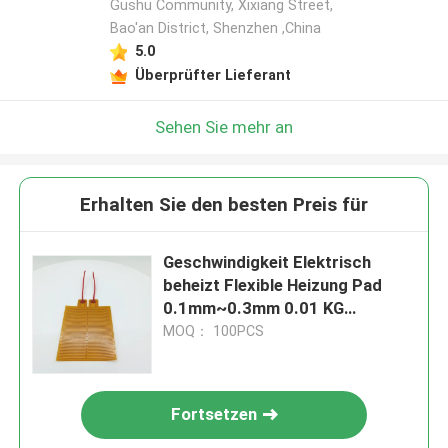
Gushu Community, Xixiang Street,
Bao'an District, Shenzhen ,China
5.0
Überprüfter Lieferant
Sehen Sie mehr an
Erhalten Sie den besten Preis für
Geschwindigkeit Elektrisch
beheizt Flexible Heizung Pad
0.1mm~0.3mm 0.01 KG
angepasst
MOQ： 100PCS
Fortsetzen