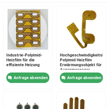
Industrie-Polyimid-
Hochgeschwindigkeitshei
Heizfilm für die
Polyimid Heizfilm
effiziente Heizung
Erwärmungsobjekt für
Augenmassager
Haus
Anfrage absenden
Anfrage absenden
Produkte
Videos