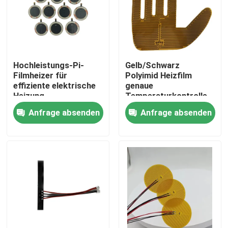
Über uns
Fabrik-Ausflug
Hochleistungs-Pi-
Gelb/Schwarz
Filmheizer für
Polyimid Heizfilm
effiziente elektrische
genaue
Qualitätskontrolle
Heizung
Temperaturkontrolle
0,01 KG
Anfrage absenden
Anfrage absenden
Nachrichten
Fordern Sie ein Zitat
Weichfolie-Heizung
PU-Film-Heizung