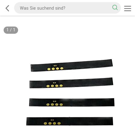
1
/
1