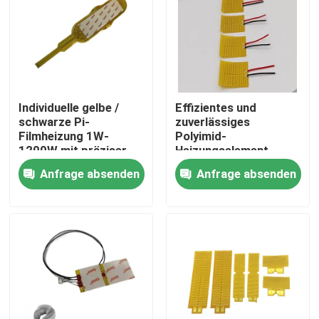
Über uns
Fabrik-Ausflug
Individuelle gelbe /
Effizientes und
schwarze Pi-
zuverlässiges
Qualitätskontrolle
Filmheizung 1W-
Polyimid-
1200W mit präziser
Heizungselement
Temperaturkontrolle
Hochgeschwindigkeitshei
Anfrage absenden
Anfrage absenden
Nachrichten
Rechteckform
Fordern Sie ein Zitat
Weichfolie-Heizung
PU-Film-Heizung