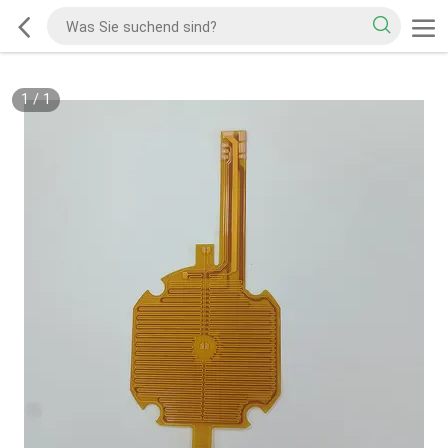
1
/
1