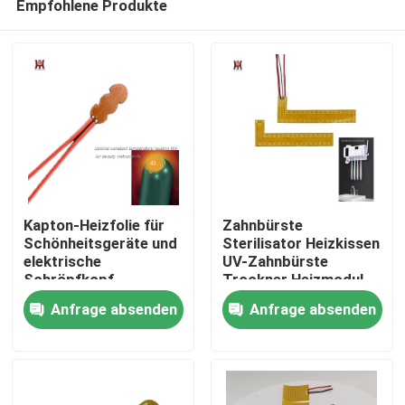
Empfohlene Produkte
Kapton-Heizfolie für
Zahnbürste
Schönheitsgeräte und
Sterilisator Heizkissen
elektrische
UV-Zahnbürste
Schröpfkopf-
Trockner Heizmodul
Haus
Heizsysteme
für Desinfektionsbox
Anfrage absenden
Anfrage absenden
Produkte
Videos