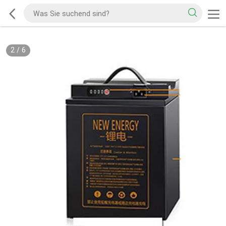
2
/
6