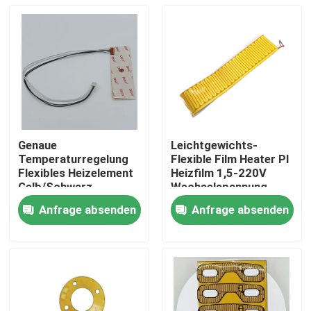
Genaue
Leichtgewichts-
Temperaturregelung
Flexible Film Heater PI
Flexibles Heizelement
Heizfilm 1,5-220V
Gelb/Schwarz
Wechselspannung
Arbeitsbereich -40 -
Anfrage absenden
Anfrage absenden
260 °C
Haus
Produkte
Videos