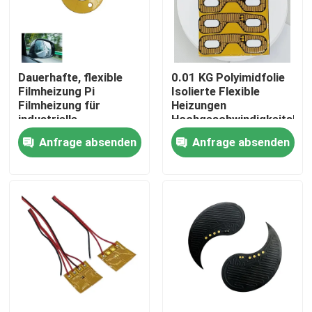
Über uns
Dauerhafte, flexible
0.01 KG Polyimidfolie
Fabrik-Ausflug
Filmheizung Pi
Isolierte Flexible
Filmheizung für
Heizungen
industrielle
Hochgeschwindigkeitshei
Qualitätskontrolle
Anwendungen
für Augenschutzmittel
Anfrage absenden
Anfrage absenden
Nachrichten
Fordern Sie ein Zitat
Weichfolie-Heizung
PU-Film-Heizung