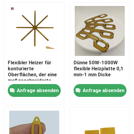
Flexibler Heizer für
Dünne 50W-1000W
konturierte
flexible Heizplatte 0,1
Oberflächen, der eine
mm-1 mm Dicke
maßgeschneiderte
Wärmeverteilung
Anfrage absenden
Anfrage absenden
ermöglicht
Haus
Produkte
Videos