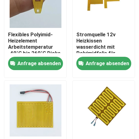
Über uns
Flexibles Polyimid-
Stromquelle 12v
Fabrik-Ausflug
Heizelement
Heizkissen
Arbeitstemperatur
wasserdicht mit
-40°C bis 260°C Dicke
Polyimidfolie für
Qualitätskontrolle
0,1 mm-1 mm
Industrie
Anfrage absenden
Anfrage absenden
Nachrichten
Fordern Sie ein Zitat
Weichfolie-Heizung
PU-Film-Heizung