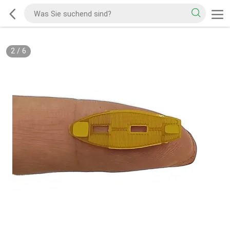
2
/
6