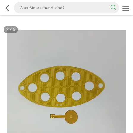
2
/
6